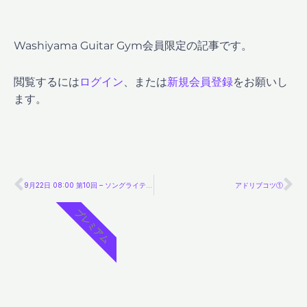
Washiyama Guitar Gym会員限定の記事です。
閲覧するには
ログイン
、または
新規会員登録
をお願いし
ます。
Prev
Ne
9月22日 08:00 第10回 – ソングライティング・トラックメイキング Vol.4 –
アドリブコツ①
プレミアム