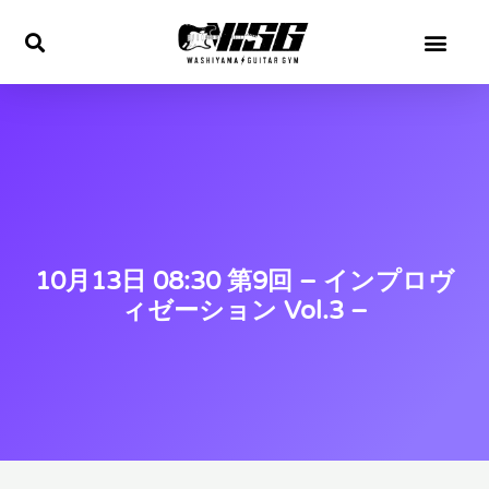
内
容
を
ス
キ
ッ
プ
10月13日 08:30 第9回 – インプロヴ
ィゼーション Vol.3 –