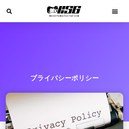
内
容
を
ス
キ
ッ
プ
プライバシーポリシー