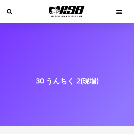
内
容
を
ス
キ
ッ
プ
30 うんちく 2(現場)