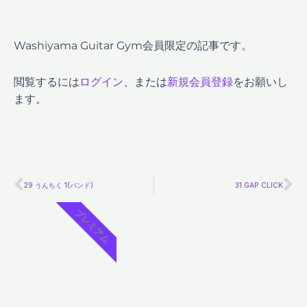
Washiyama Guitar Gym会員限定の記事です。
閲覧するには
ログイン
、または
新規会員登録
をお願いし
ます。
Prev
Ne
29 うんちく 1(バンド)
31 GAP CLICK
プレミアム