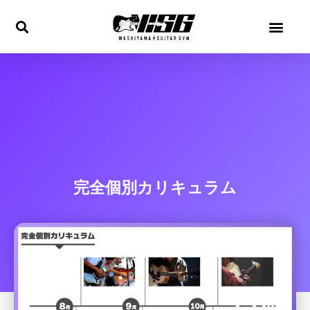
内
容
を
ス
キ
ッ
プ
完全個別カリキュラム