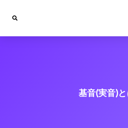
内
容
を
ス
キ
ッ
プ
基音(実音)