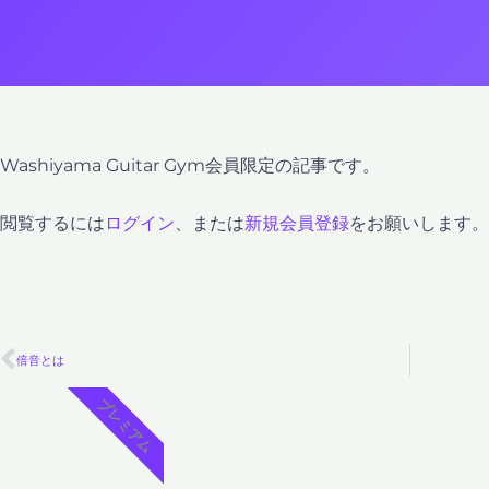
Washiyama Guitar Gym会員限定の記事です。
閲覧するには
ログイン
、または
新規会員登録
をお願いします。
Prev
倍音とは
プレミアム