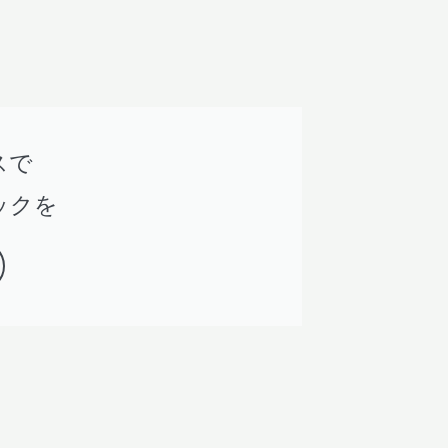
スで
ックを