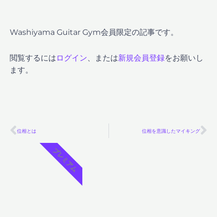
Washiyama Guitar Gym会員限定の記事です。
閲覧するには
ログイン
、または
新規会員登録
をお願いし
ます。
Prev
Ne
位相とは
位相を意識したマイキング
プレミアム