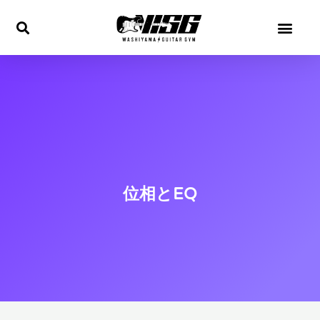
内
容
を
ス
キ
ッ
プ
位相とEQ